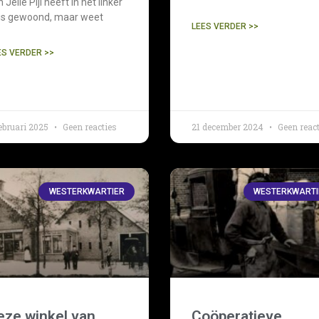
 Jelle Pijl heeft in het linker
is gewoond, maar weet
LEES VERDER >>
ES VERDER >>
ebruari 2025
Geen reacties
21 december 2024
Geen react
WESTERKWARTIER
WESTERKWARTI
eze winkel van
Coöperatieve