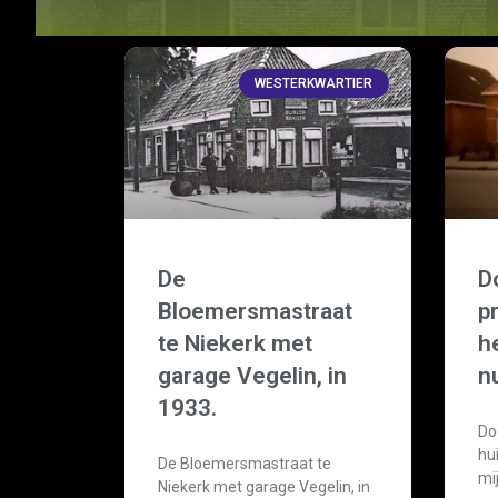
WESTERKWARTIER
De
D
Bloemersmastraat
p
te Niekerk met
he
garage Vegelin, in
n
1933.
Do
hu
De Bloemersmastraat te
mij
Niekerk met garage Vegelin, in