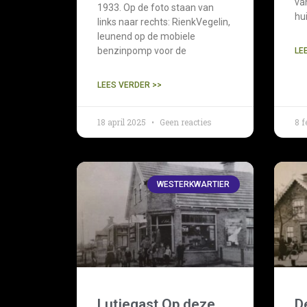
van
1933. Op de foto staan van
hu
links naar rechts: RienkVegelin,
leunend op de mobiele
benzinpomp voor de
LE
LEES VERDER >>
18 april 2025
Geen reacties
8 f
WESTERKWARTIER
Lutjegast Op deze
D