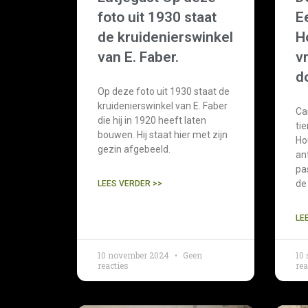
foto uit 1930 staat
E
de kruidenierswinkel
H
van E. Faber.
v
d
Op deze foto uit 1930 staat de
kruidenierswinkel van E. Faber
Ca
die hij in 1920 heeft laten
ti
bouwen. Hij staat hier met zijn
Ho
gezin afgebeeld.
an
pa
de
LEES VERDER >>
LE
10 november 2024
Geen
10
reacties
rea