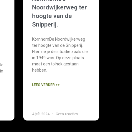
Noordwijkerweg ter
hoogte van de
Snipperij.
KornhornDe Noordwijkerweg
ter hoogte van de Snipperij.
Hier zie je de situatie zoals die
in 1949 was. Op deze plaats
moet een tolhek gestaan ​​
Jo
hebben.
in
LEES VERDER >>
4 juli 2024
Geen reacties