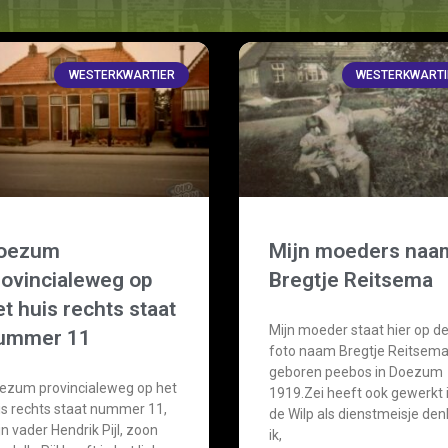
WESTERKWARTIER
WESTERKWARTI
oezum
Mijn moeders naa
rovincialeweg op
Bregtje Reitsema
t huis rechts staat
Mijn moeder staat hier op d
ummer 11
foto naam Bregtje Reitsem
geboren peebos in Doezum
ezum provincialeweg op het
1919.Zei heeft ook gewerkt 
is rechts staat nummer 11,
de Wilp als dienstmeisje den
n vader Hendrik Pijl, zoon
ik,