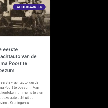
WESTERKWARTIER
e eerste
rachtauto van de
irma Poort te
oezum
 eerste vrachtauto van de
rma Poort te Doezum. Aan
t kentekennummer is te zien
t deze auto echt uit de
ovincie Groningen is
tstaan.