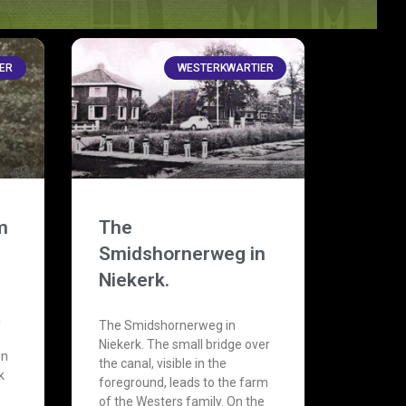
ER
WESTERKWARTIER
m
The
Smidshornerweg in
Niekerk.
e
a
The Smidshornerweg in
Niekerk. The small bridge over
in
the canal, visible in the
k
foreground, leads to the farm
of the Westers family. On the