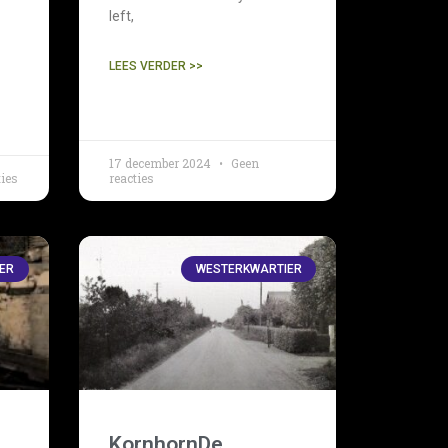
left,
LEES VERDER >>
17 december 2024
Geen
ies
reacties
ER
WESTERKWARTIER
KornhornDe