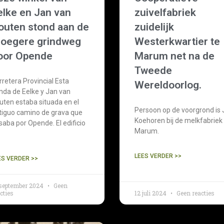
elke en Jan van
zuivelfabriek
outen stond aan de
zuidelijk
roegere grindweg
Westerkwartier te
oor Opende
Marum net na de
Tweede
rretera Provincial Esta
Wereldoorlog.
enda de Eelke y Jan van
uten estaba situada en el
Persoon op de voorgrond is 
tiguo camino de grava que
Koehoren bij de melkfabriek 
saba por Opende. El edificio
Marum.
LEES VERDER >>
ES VERDER >>
 september 2024
Geen
cties
12 juli 2024
Geen reacties