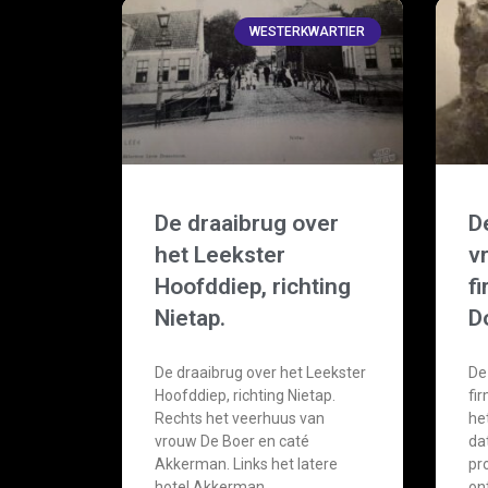
WESTERKWARTIER
De draaibrug over
D
het Leekster
v
Hoofddiep, richting
f
Nietap.
D
De draaibrug over het Leekster
De
Hoofddiep, richting Nietap.
fi
Rechts het veerhuus van
he
vrouw De Boer en caté
da
Akkerman. Links het latere
pr
hotel Akkerman
on