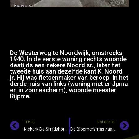
De Westerweg te Noordwijk, omstreeks
1940. In de eerste woning rechts woonde
destijds een zekere Noord sr., later het
tweede huis aan dezelfde kant K. Noord
jr. Hij was fietsenmaker van beroep. In het
derde huis van links (woning met er Jpma
en in zonnescherm), woonde meester
Rijpma.
TERUG
VOLGENDE
Niekerk De Smidshornerweg te Niekerk, omstreeks 1943. Dit winkeltje heeft gestaan, waar nu aan deze weg 2 en4a zijin gevestigd.
De Bloemersmastraat te Niekerk, omstreeks 1960.