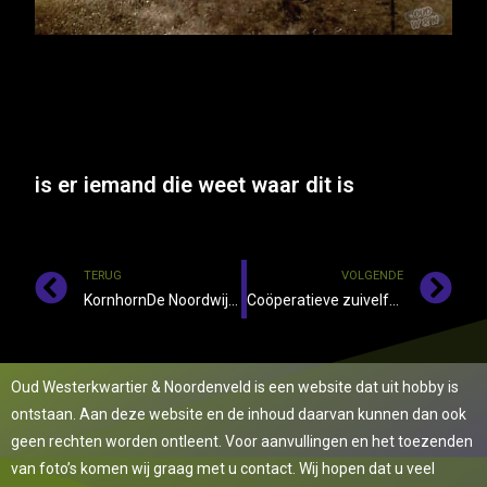
is er iemand die weet waar dit is
TERUG
VOLGENDE
KornhornDe Noordwijkerweg ter hoogte van de Snipperij.
Coöperatieve zuivelfabriek zuidelijk Westerkwartier te Marum net na de Tweede Wereldoorlog.
Oud Westerkwartier & Noordenveld is een website dat uit hobby is
ontstaan. Aan deze website en de inhoud daarvan kunnen dan ook
geen rechten worden ontleent. Voor aanvullingen en het toezenden
van foto’s komen wij graag met u contact. Wij hopen dat u veel