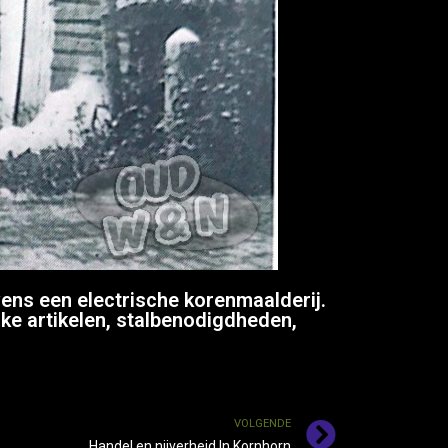
ens een electrische korenmaalderij.
jke artikelen, stalbenodigdheden,
VOLGENDE
Handel en nijverheid In Kornhorn