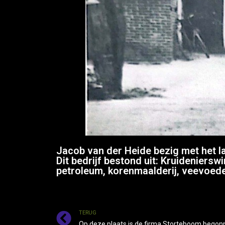
Jacob van der Heide bezig met het la
Dit bedrijf bestond uit: Kruideniersw
petroleum, korenmaalderij, veevoede
TERUG
Op deze plaats is de firma Storteboom begonn