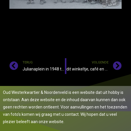
TERUG
VOLGENDE
Julianaplein in 1948 te Roden
dit winkeltje, café en boerderij. In Roden
Oud Westerkwartier & Noordenveld is een website dat uit hobby is
ontstaan. Aan deze website en de inhoud daarvan kunnen dan ook
geen rechten worden ontleent. Voor aanvullingen en het toezenden
van foto’s komen wij graag met u contact. Wij hopen dat u veel
plezier beleeft aan onze website.