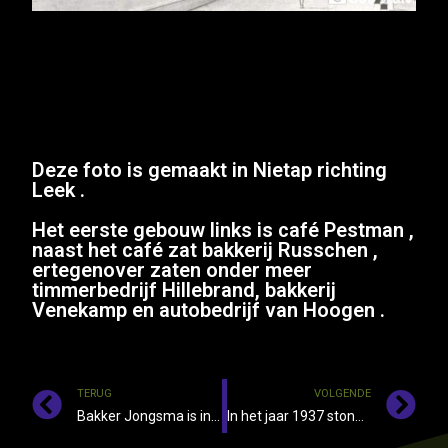
Deze foto is gemaakt in Nietap richting
Leek .
Het eerste gebouw links is café Pestman ,
naast het café zat bakkerij Russchen ,
ertegenover zaten onder meer
timmerbedrijf Hillebrand, bakkerij
Venekamp en autobedrijf van Hoogen .
TERUG
VOLGENDE
Bakker Jongsma is in het jaar 1948 met zijn knecht Tjeerd Hut
In het jaar 1937 stond de auto van boderijder v.d. Veld klaar voor de foto in Opende