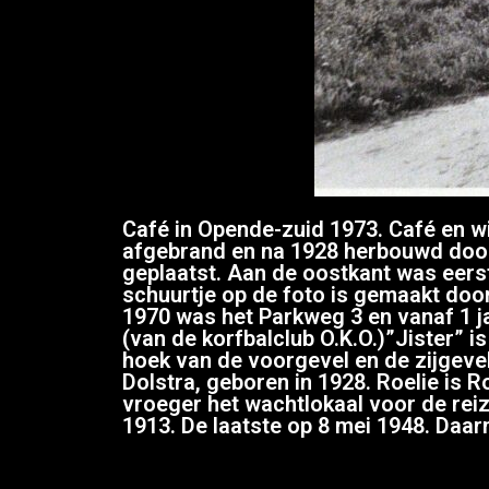
Café in Opende-zuid 1973. Café en w
afgebrand en na 1928 herbouwd doo
geplaatst. Aan de oostkant was eers
schuurtje op de foto is gemaakt do
1970 was het Parkweg 3 en vanaf 1 jan
(van de korfbalclub O.K.O.)”Jister” 
hoek van de voorgevel en de zijgeve
Dolstra, geboren in 1928. Roelie is 
vroeger het wachtlokaal voor de re
1913. De laatste op 8 mei 1948. Daa