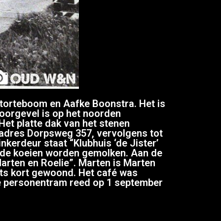
Storteboom en Aafke Boonstra. Het is
orgevel is op het noorden
et platte dak van het stenen
 adres Dorpsweg 357, vervolgens tot
nkerdeur staat “Klubhuis ‘de Jister’
ar de koeien worden gemolken. Aan de
arten en Roelie”. Marten is Marten
chts kort gewoond. Het café was
te personentram reed op 1 september