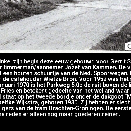
inkel zijn begin deze eeuw gebouwd voor Gerrit 
r timmerman/aannemer Jozef van Kammen. De vo
t een houten schuurtje van de Ned. Spoorwegen. H
or de caféhouder Wietze Bron. Voor 1952 was het
uari 1970 is het Parkweg 5.0p de ruit boven de li
is Fries en betekent gedeelte van het weiland wa
l staat op het tweede bordje onder de dakgoot “M
Roelfke Wijkstra, geboren 1930. Zij hebben er sle
izigers van de tram Drachten-Groningen. De eers
rna reden er alleen nog maar goederentreinen.