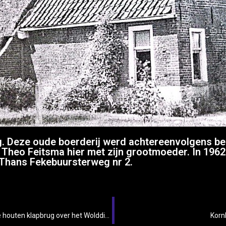
Deze oude boerderij werd achtereenvolgens bew
Theo Feitsma hier met zijn grootmoeder. In 1962
Thans Fekebuursterweg nr 2.
De Langewolderweg te Oldekerk met de fraaie houten klapbrug over het Wolddiep,
Korn