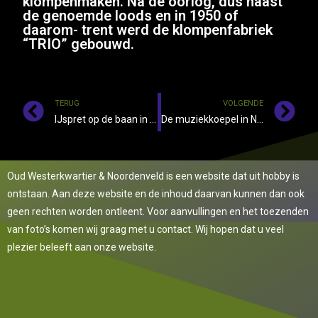
klompenmaken. Na de oorlog, dus naast
de genoemde loods en in 1950 of
daarom- trent werd de klompenfabriek
“TRIO” gebouwd.
TERUG
VOLGENDE
IJspret op de baan in Sebaldeburen.
De muziekkoepel in Nuis. In 1948 gebouwd door leden van Amicitia.
Oud Westerkwartier & Noordenveld is een website dat uit hobby is
ontstaan. Aan deze website en de inhoud daarvan kunnen dan ook
geen rechten worden ontleent. Voor aanvullingen en het toezenden
van foto’s komen wij graag met u contact. Wij hopen dat u veel
plezier beleeft aan onze website.