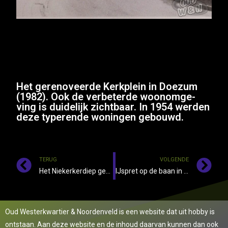
Het gerenoveerde Kerkplein in Doezum
(1982). Ook de verbeterde woonomge-
ving is duidelijk zichtbaar. In 1954 werden
deze typerende woningen gebouwd.
TERUG
VOLGENDE
Het Niekerkerdiep gezien vanaf Briltil naar Niekerk, omstreeks 1918.
IJspret op de baan in Sebaldeburen.
Oud Westerkwartier & Noordenveld is een website dat uit hobby is
ontstaan. Aan deze website en de inhoud daarvan kunnen dan ook