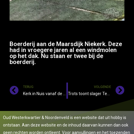
Boerderij aan de Maarsdijk Niekerk. Deze
had in vroegere jaren al een windmolen
op het dak. Nu staan er twee bij de
boerderij.
TERUG
VOLGENDE
Kerk in Nuis vanaf de kant van de Coendersborg gezien
Trots toont slager Teunis Haalstra zijn “paaskoe”. In die dagen in Lutjegast
Oud Westerkwartier & Noordenveld is een website dat uit hobby is
ontstaan. Aan deze website en de inhoud daarvan kunnen dan ook
geen rechten worden ontleent. Voor aanvullingen en het toezenden