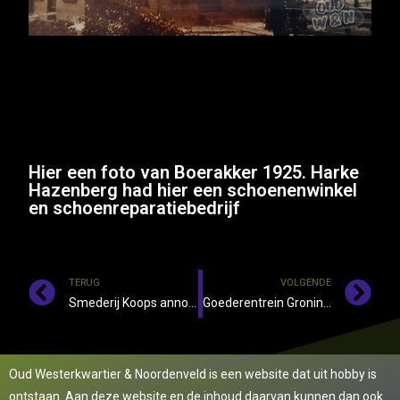
Hier een foto van Boerakker 1925. Harke
Hazenberg had hier een schoenenwinkel
en schoenreparatiebedrijf
TERUG
VOLGENDE
Smederij Koops anno 1937 aan de Provincialeweg 70. In opende
Goederentrein Groningen-Drachten met aan kop de 2409
Oud Westerkwartier & Noordenveld is een website dat uit hobby is
ontstaan. Aan deze website en de inhoud daarvan kunnen dan ook