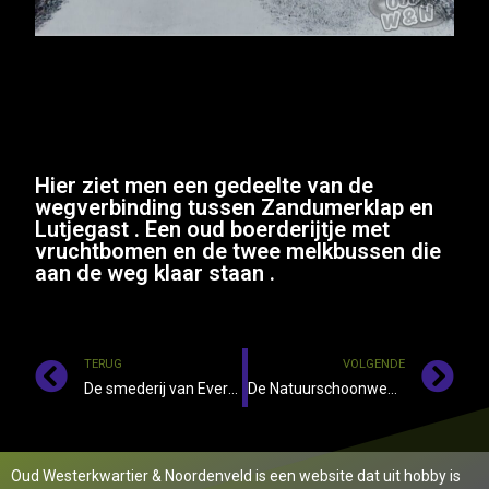
Hier ziet men een gedeelte van de
wegverbinding tussen Zandumerklap en
Lutjegast . Een oud boerderijtje met
vruchtbomen en de twee melkbussen die
aan de weg klaar staan .
TERUG
VOLGENDE
De smederij van Evert Liewes op de hoek Padkamp – Leeksterweg in Roden
De Natuurschoonweg in Leek
Oud Westerkwartier & Noordenveld is een website dat uit hobby is