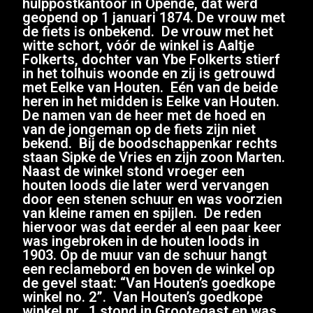
hulppostkantoor in Opende, dat werd
geopend op 1 januari 1874. De vrouw met
de fiets is onbekend. De vrouw met het
witte schort, vóór de winkel is Aaltje
Folkerts, dochter van Ybe Folkerts stierf
in het tolhuis woonde en zij is getrouwd
met Eelke van Houten. Eén van de beide
heren in het midden is Eelke van Houten.
De namen van de heer met de hoed en
van de jongeman op de fiets zijn niet
bekend. Bij de boodschappenkar rechts
staan ​​Sipke de Vries en zijn zoon Marten.
Naast de winkel stond vroeger een
houten loods die later werd vervangen
door een stenen schuur en was voorzien
van kleine ramen en spijlen. De reden
hiervoor was dat eerder al een paar keer
was ingebroken in de houten loods in
1903. Op de muur van de schuur hangt
een reclamebord en boven de winkel op
de gevel staat: “Van Houten’s goedkope
winkel no. 2”. Van Houten’s goedkope
winkel nr. 1 stond in Grootegast en was