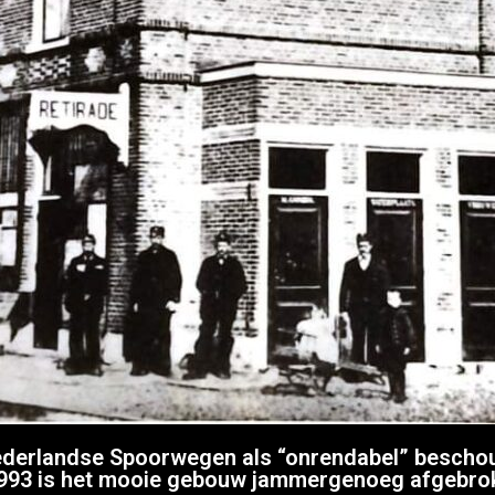
derlandse Spoorwegen als “onrendabel” beschouw
1993 is het mooie gebouw jammergenoeg afgebro