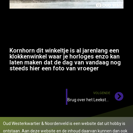
Kornhorn dit winkeltje is al jarenlang een
klokkenwinkel waar je horloges enzo kan
laten maken dat de dag van vandaag nog
steeds hier een foto van vroeger
VOLGENDE
Brug over het Leekster Hoofddiep
Oud Westerkwartier & Noordenveld is een website dat uit hobby is
ontstaan. Aan deze website en de inhoud daarvan kunnen dan ook